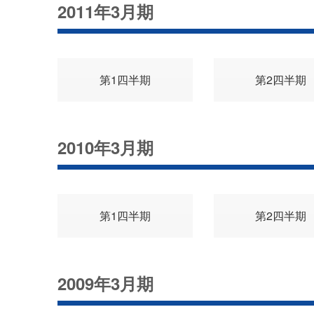
2011年3月期
第1四半期
第2四半期
2010年3月期
第1四半期
第2四半期
2009年3月期