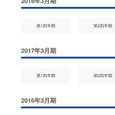
2018年3月期
第1四半期
第2四半期
2017年3月期
第1四半期
第2四半期
2016年3月期