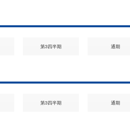
第3四半期
通期
第3四半期
通期