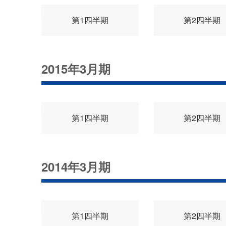
第1四半期
第2四半期
2015年3月期
第1四半期
第2四半期
2014年3月期
第1四半期
第2四半期