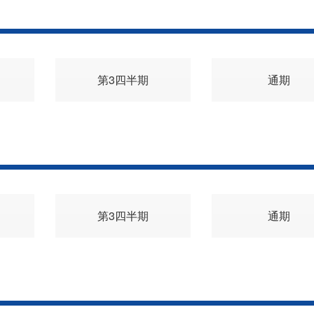
第3四半期
通期
第3四半期
通期