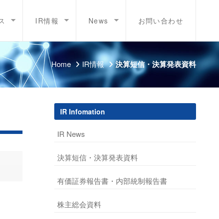
ス
IR情報
News
お問い合わせ
Home
IR情報
決算短信・決算発表資料
IR Infomation
IR News
決算短信・決算発表資料
有価証券報告書・内部統制報告書
株主総会資料