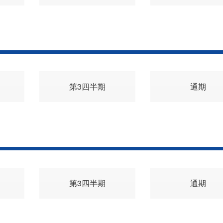
第3四半期
通期
第3四半期
通期