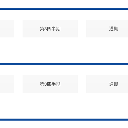
第3四半期
通期
第3四半期
通期