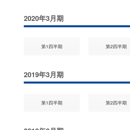
2020年3月期
第1四半期
第2四半期
2019年3月期
第1四半期
第2四半期