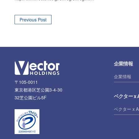
Post
Previous Post
navigation
企業情報
企業情報
〒105-0011
東京都港区芝公園3-4-30
ベクター x A
32芝公園ビル5F
ベクター x A