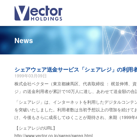
News
シェアウェア送金サービス「シェアレジ」の利用者
1999年03月09日
株式会社ベクター（東京都練馬区、代表取締役 ： 梶並伸博、
ジ」の送金利用者が累計で10万人に達し、あわせて送金額の合
「シェアレジ」は、インターネットを利用したデジタルコンテンツ
を突破いたしました。利用者数は当初予想以上の増加を続けて
け、今後もさらに成長してゆくことが期待され、来期（1999年4
【シェアレジのURL】
http://www.vector.co.jp/swreg/swreg.html