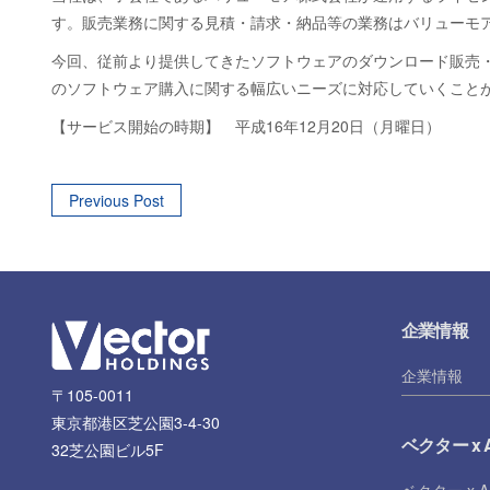
す。販売業務に関する見積・請求・納品等の業務はバリューモ
今回、従前より提供してきたソフトウェアのダウンロード販売
のソフトウェア購入に関する幅広いニーズに対応していくこと
【サービス開始の時期】 平成16年12月20日（月曜日）
Post
Previous Post
navigation
企業情報
企業情報
〒105-0011
東京都港区芝公園3-4-30
ベクター x A
32芝公園ビル5F