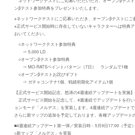
ネットワークテストにご応募いただいた方、オープンβテスト
ンβテスト参加特典をプレゼントいたします。
※ネットワークテストにご応募いただき、オープンβテストにご
※正式サービス開始時に存在していないキャラクターへは特典ア
おいてください。
○ネットワークテスト参加特典
⇒ 5,000 LD
○オープンβテスト参加特典
⇒ MO-RATSペイントパターン（7日） ランダムで1種
○オープンβテストお詫びギフト
⇒ ガチャコンテナ1個、戦績初期化アイテム1個
【正式サービス開始記念、怒涛の4週連続アップデートを実施】
正式サービス開始を記念して、4週連続でアップデートを行い
ョンモード「メルデス」を実装します。4週連続アップデート
さらに新マップの追加を予定しております。各種アップデート
■4週連続アップデート第一弾／実装日時：5月9日17:00（予定
○新マップ「メルデス」を実装