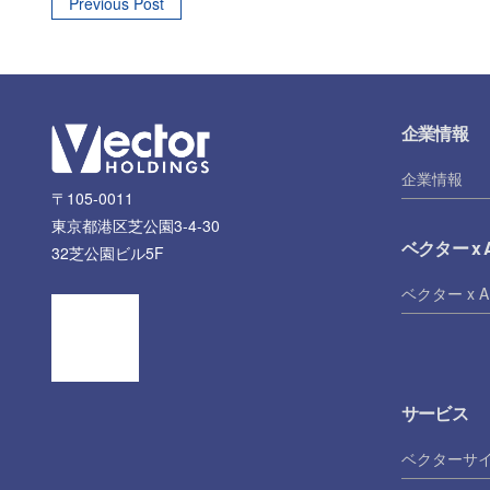
Post
Previous Post
navigation
企業情報
企業情報
〒105-0011
東京都港区芝公園3-4-30
ベクター x A
32芝公園ビル5F
ベクター x A
サービス
ベクターサ