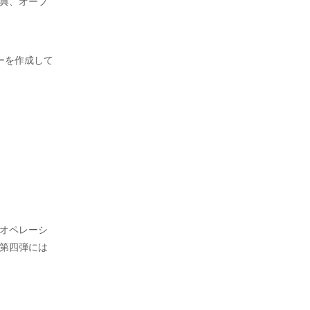
典、オープ
ーを作成して
オペレーシ
第四弾には