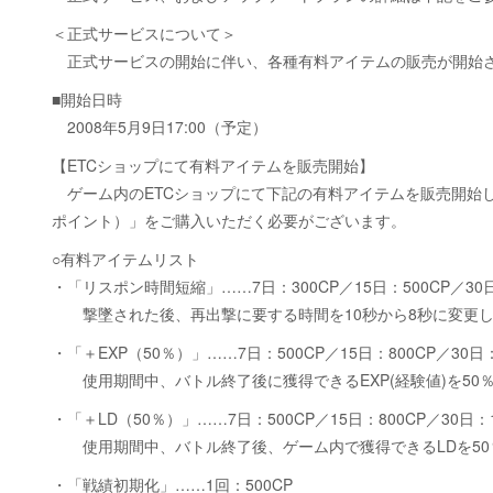
＜正式サービスについて＞
正式サービスの開始に伴い、各種有料アイテムの販売が開始
■開始日時
2008年5月9日17:00（予定）
【ETCショップにて有料アイテムを販売開始】
ゲーム内のETCショップにて下記の有料アイテムを販売開始
ポイント）」をご購入いただく必要がございます。
○有料アイテムリスト
・「リスポン時間短縮」……7日：300CP／15日：500CP／30日
撃墜された後、再出撃に要する時間を10秒から8秒に変更
・「＋EXP（50％）」……7日：500CP／15日：800CP／30日：1
使用期間中、バトル終了後に獲得できるEXP(経験値)を50
・「＋LD（50％）」……7日：500CP／15日：800CP／30日：1,
使用期間中、バトル終了後、ゲーム内で獲得できるLDを50
・「戦績初期化」……1回：500CP