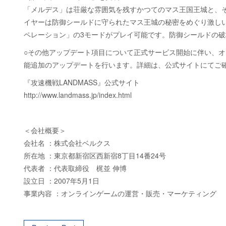
「メルデス」は荘厳な雰囲気を残すかつてのマス王国王城と、
イヤーは防御シールドに守られたマス王城の秘密をめぐり激し
ペレーション」の3モードがプレイ可能です。防御シールドの
○その他アップデート項目について正式サービス開始に伴い、オ
能追加のアップデートを行います。詳細は、公式サイトにてご
『攻速機戦LANDMASS』公式サイト
http://www.landmass.jp/index.html
＜会社概要＞
会社名 ：株式会社ベルクス
所在地 ：東京都新宿区西新宿8丁目14番24号
代表者 ：代表取締役 梶並 伸博
設立日 ：2007年5月1日
事業内容 ：オンラインゲームの運営・販売・マーケティング