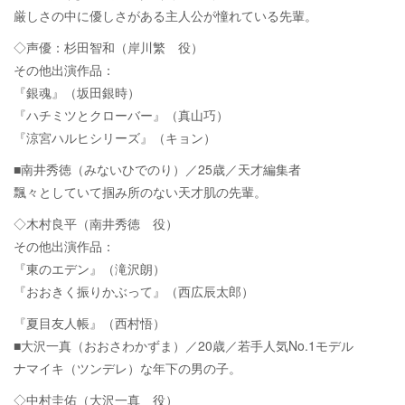
厳しさの中に優しさがある主人公が憧れている先輩。
◇声優：杉田智和（岸川繁 役）
その他出演作品：
『銀魂』（坂田銀時）
『ハチミツとクローバー』（真山巧）
『涼宮ハルヒシリーズ』（キョン）
■南井秀徳（みないひでのり）／25歳／天才編集者
飄々としていて掴み所のない天才肌の先輩。
◇木村良平（南井秀徳 役）
その他出演作品：
『東のエデン』（滝沢朗）
『おおきく振りかぶって』（西広辰太郎）
『夏目友人帳』（西村悟）
■大沢一真（おおさわかずま）／20歳／若手人気No.1モデル
ナマイキ（ツンデレ）な年下の男の子。
◇中村圭佑（大沢一真 役）