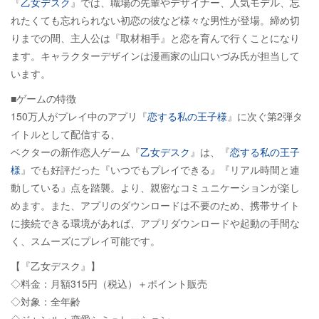
『
乙女デスク
』では、職場の先輩やデザイナー、人気モデル、忘
れたくても忘れられない初恋の彼など様々な男性が登場。締め切
りまでの間、主人公は『取材相手』と恋を育んで行くことになり
ます。キャラクターデザインは漫画家の山口いづみ氏が担当して
います。
■ゲームの特徴
150万人がプレイ中のアプリ『
恋する私の王子様
』に次ぐ第2弾タ
イトルとして配信する、
ベクターの新作恋人ゲーム『
乙女デスク
』は、『
恋する私の王子
様
』でも好評だった『いつでもプレイできる』『リアル時間と連
動している』点を踏襲。より、親密なコミュニケーションが楽し
めます。また、アプリのダウンロードは不要のため、携帯サイト
に接続できる環境があれば、アプリダウンロードや起動の手間な
く、スムーズにプレイ可能です。
【『乙女デスク』】
◇料金：月額315円（税込）＋ポイント販売
◇対象：全年齢