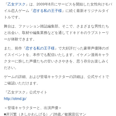
『
乙女デスク
』は、2009年8月にサービスを開始した女性向けモバ
イル恋人ゲーム『
恋する私の王子様
』に続く最新オリジナルタイ
トルです。
舞台は、ファッション雑誌編集部。そこで、さまざまな男性たち
と出会い、取材や編集業務などを通してドキドキのラブストーリ
ーが体験できます。
また、前作『
恋する私の王子様
』で大好評だった豪華声優陣のボ
イスイベントを、本作でも配信いたします。イケメン漫画キャラ
クターに扮した声優たちの甘いささやきを、思う存分お楽しみく
ださい。
ゲームの詳細、および登場キャラクターの詳細は、公式サイトで
ご確認いただけます。
『乙女デスク』公式サイト
http://otmd.jp/
＜登場キャラクターと、出演声優＞
■岸川繁（きしかわしげる）／28歳／敏腕宣伝マン