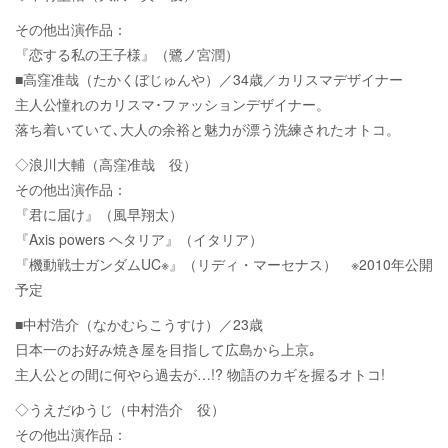
その他出演作品：
『恋する私の王子様』（鷺ノ宮潤）
■高窪准哉（たかくぼじゅんや）／34歳／カリスマデザイナー
主人公憧れのカリスマ･ファッションデザイナー。
落ち着いていて､大人の余裕と魅力が漂う洗練されたオトコ。
◇浪川大輔（高窪准哉 役）
その他出演作品：
『君に届け』（風早翔太）
『Axis powers ヘタリア』（イタリア）
『機動戦士ガンダムUC※』（リディ・マーセナス） ※2010年公開
予定
■中村浩介（なかむらこうすけ）／23歳
日本一のお好み焼き屋を目指して広島から上京｡
主人公との間に何やら過去が…!? 物語のカギを握るオトコ!
◇うえだゆうじ（中村浩介 役）
その他出演作品：