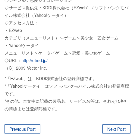
◇ジャンル：恋愛シミュレーション
◇サービス提供先：KDDI株式会社（EZweb） / ソフトバンクモバ
イル株式会社（Yahoo!ケータイ）
◇アクセス方法：
・EZweb
カテゴリ（メニューリスト）＞ゲーム＞美少女・乙女ゲーム
・Yahoo!ケータイ
メニューリスト＞ケータイゲーム＞恋愛・美少女ゲーム
◇URL：
http://otmd.jp/
（C）2009 Vector Inc.
*「EZweb」は、KDDI株式会社の登録商標です。
*「Yahoo!ケータイ」はソフトバンクモバイル株式会社の登録商標
です。
*その他、本文中に記載の製品名、サービス名等は、それぞれ各社
の商標または登録商標です。
Post
Previous Post
Next Post