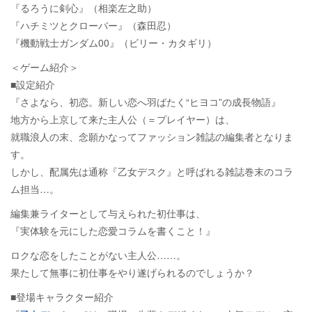
『るろうに剣心』（相楽左之助）
『ハチミツとクローバー』（森田忍）
『機動戦士ガンダム00』（ビリー・カタギリ）
＜ゲーム紹介＞
■設定紹介
『さよなら、初恋。新しい恋へ羽ばたく“ヒヨコ”の成長物語』
地方から上京して来た主人公（＝プレイヤー）は、
就職浪人の末、念願かなってファッション雑誌の編集者となりま
す。
しかし、配属先は通称『乙女デスク』と呼ばれる雑誌巻末のコラ
ム担当…。
編集兼ライターとして与えられた初仕事は、
『実体験を元にした恋愛コラムを書くこと！』
ロクな恋をしたことがない主人公……。
果たして無事に初仕事をやり遂げられるのでしょうか？
■登場キャラクター紹介