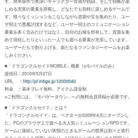
す。簡単操作で奥深いキャラクター育成や戦闘、そして戦略が楽
しめる充実の要素を搭載し、どなたでも気軽に楽しめるゲームで
す。様々なミッションをこなしながら資源や宝を集めたり、ユー
ザ同士で悪魔討伐するなど、ユーザー同士のコミュニケーション
要素を多く含みだけではなく、自分のお城を所有して、資源を集
めて強化したりといった一人でも遊べる要素が充実しています。
ユーザーたちで創り上げる、新たなるファンタジーゲームをお楽
しみください。
■「ドラゴンクルセイドMOBILE」概要（※モバイルのみ）
提供日：2010年5月27日
URL ：
http://pf.mbga.jp/12000040
料金 ：基本プレイ無料、アイテム課金制
※ご利用には、「モバゲータウン」への無料会員登録が必要です。
■「ドラゴンクルセイド」とは？
「ドラゴンクルセイド」は、ベクターが2009年4月にオープンし
た、PCのブラウザ上で遊べる大人気シミュレーションRPGです。
ゲームに接続していない状態のときもゲームの世界は刻々と進行