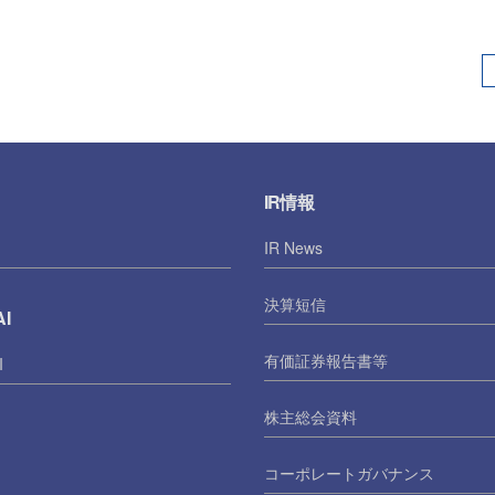
IR情報
IR News
決算短信
I
有価証券報告書等
I
株主総会資料
コーポレートガバナンス