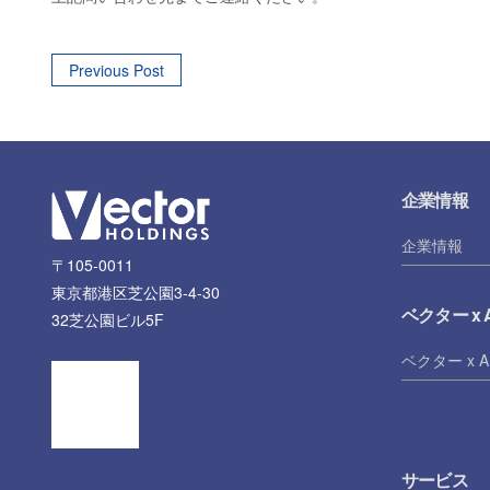
Post
Previous Post
navigation
企業情報
企業情報
〒105-0011
東京都港区芝公園3-4-30
ベクター x A
32芝公園ビル5F
ベクター x A
サービス