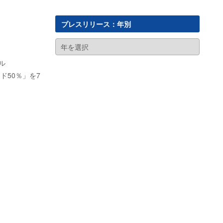
プレスリリース：年別
ル
ド50％」を7