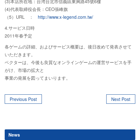
(3)本店所在地：台湾台北市信義區東興路45號6樓
(4)代表取締役会長：CEO張峰旗
（5）URL ：
http://www.x-legend.com.tw/
4.サービス日時
2011年春予定
各ゲームの詳細、およびサービス概要は、後日改めて発表させて
いただきます。
ベクターは、今後も良質なオンラインゲームの運営サービスを手
がけ、市場の拡大と
事業の発展を図ってまいります。
Post
Previous Post
Next Post
navigation
News