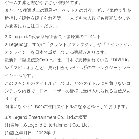
ゲーム要素と遊びやすさが特徴的です。
また、15種類以上の職業や、ペットとの共存、ギルド単位で街を
所持して建物を建てられる等、一人でも大人数でも豊富なやり込
み要素にもご注目ください。
2.X-Legendの代表取締役会長：張峰旗のコメント
X-Legendは、すでに「グランドファンタジア」や「ナインテイル
オンライン」を日本で成功している実績があります。
最新作『聖境伝説Online』は、日本で支持されている『DIVINA』
や『マビノギ』など、見た目がかわいい系のファンタジーオンラ
インRPGです。
このジャンルのタイトルとしては、どのタイトルにも負けないコ
ンテンツ内容で、日本ユーザーの皆様に受け入れられる自信があ
ります。
間違いなく今年No1の注目タイトルになると確信しております。
3.X-Legend Entertainment Co., Ltd.の概要
(1)名称：X-Legend Entertainment Co., Ltd.
(2)設立年月日：2002年1月