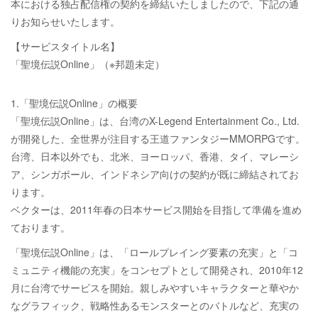
本における独占配信権の契約を締結いたしましたので、下記の通
りお知らせいたします。
【サービスタイトル名】
「聖境伝説Online」（※邦題未定）
1.「聖境伝説Online」の概要
「聖境伝説Online」は、台湾のX-Legend Entertainment Co., Ltd.
が開発した、全世界が注目する王道ファンタジーMMORPGです。
台湾、日本以外でも、北米、ヨーロッパ、香港、タイ、マレーシ
ア、シンガポール、インドネシア向けの契約が既に締結されてお
ります。
ベクターは、2011年春の日本サービス開始を目指して準備を進め
ております。
「聖境伝説Online」は、「ロールプレイング要素の充実」と「コ
ミュニティ機能の充実」をコンセプトとして開発され、2010年12
月に台湾でサービスを開始。親しみやすいキャラクターと華やか
なグラフィック、戦略性あるモンスターとのバトルなど、充実の