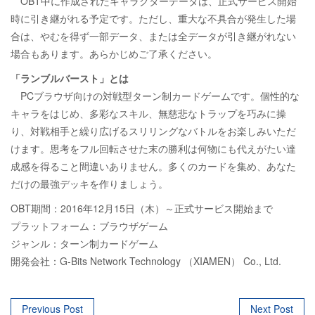
OBT中に作成されたキャラクターデータは、正式サービス開始
時に引き継がれる予定です。ただし、重大な不具合が発生した場
合は、やむを得ず一部データ、または全データが引き継がれない
場合もあります。あらかじめご了承ください。
「ランブルバースト」とは
PCブラウザ向けの対戦型ターン制カードゲームです。個性的な
キャラをはじめ、多彩なスキル、無慈悲なトラップを巧みに操
り、対戦相手と繰り広げるスリリングなバトルをお楽しみいただ
けます。思考をフル回転させた末の勝利は何物にも代えがたい達
成感を得ること間違いありません。多くのカードを集め、あなた
だけの最強デッキを作りましょう。
OBT期間：2016年12月15日（木）～正式サービス開始まで
プラットフォーム：ブラウザゲーム
ジャンル：ターン制カードゲーム
開発会社：G-Bits Network Technology （XIAMEN） Co., Ltd.
Post
Previous Post
Next Post