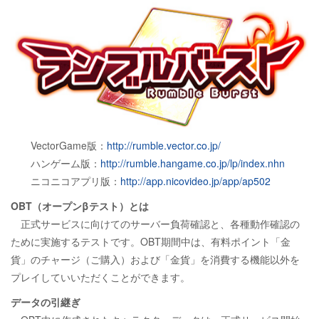
VectorGame版：
http://rumble.vector.co.jp/
ハンゲーム版：
http://rumble.hangame.co.jp/lp/index.nhn
ニコニコアプリ版：
http://app.nicovideo.jp/app/ap502
OBT（オープンβテスト）とは
正式サービスに向けてのサーバー負荷確認と、各種動作確認の
ために実施するテストです。OBT期間中は、有料ポイント「金
貨」のチャージ（ご購入）および「金貨」を消費する機能以外を
プレイしていいただくことができます。
データの引継ぎ