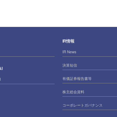
IR情報
IR News
決算短信
I
有価証券報告書等
I
株主総会資料
コーポレートガバナンス