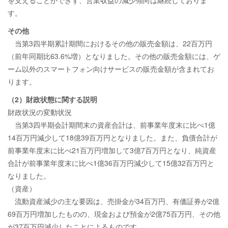
を支えることができず、営業収益の減少傾向は継続しておりま
す。
その他
当第3四半期累計期間におけるその他の販売金額は、22百万円
（前年同期比63.6%増）となりました。その他の販売金額には、ゲ
ーム以外のスマートフォン向けサービスの販売金額が含まれてお
ります。
（2）財政状態に関する説明
財政状況の変動状況
当第3四半期会計期間末の資産合計は、前事業年度末に比べ1億
14百万円減少して18億39百万円となりました。また、負債合計が
前事業年度末に比べ21百万円増加して3億7百万円となり、純資産
合計が前事業年度末に比べ1億36百万円減少して15億32百万円と
なりました。
（資産）
流動資産減少の主な要因は、売掛金が34百万円、有価証券が2億
69百万円増加したものの、現金および預金が2億75百万円、その他
が37百万円減少したことによるものです。