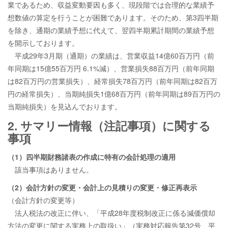
業であるため、収益変動要因も多く、現段階では合理的な業績予
想数値の算定を行うことが困難であります。そのため、第3四半期
を除き、通期の業績予想に代えて、翌四半期累計期間の業績予想
を開示しております。
平成29年3月期（通期）の業績は、営業収益14億60百万円（前
年同期は15億55百万円 6.1%減）、営業損失88百万円（前年同期
は82百万円の営業損失）、経常損失78百万円（前年同期は82百万
円の経常損失）、当期純損失1億68百万円（前年同期は89百万円の
当期純損失）を見込んでおります。
2. サマリー情報（注記事項）に関する
事項
（1）四半期財務諸表の作成に特有の会計処理の適用
該当事項はありません。
（2）会計方針の変更・会計上の見積りの変更・修正再表示
（会計方針の変更等）
法人税法の改正に伴い、「平成28年度税制改正に係る減価償却
方法の変更に関する実務上の取扱い」（実務対応報告第32号 平