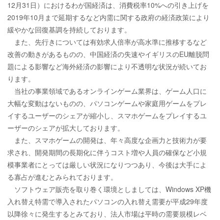
12月31日）におけるわが国経済は、消費税率10%への引き上げを
2019年10月まで延期するなど内需に関する政府の経済政策により
緩やかな回復基調を持続しております。
また、先行きについては有効求人倍率が高水準に推移するなど
改善の動きがあるものの、中国経済の失速やイギリスのEU離脱問
題による影響など海外経済の影響により不透明な状況が続いてお
ります。
当社の事業領域であるオンラインゲーム業界は、ゲーム人口に
大幅な変動はないものの、パソコンゲームや家庭用ゲームをプレ
イするユーザーのシェアが縮小し、スマホゲームをプレイするユ
ーザーのシェアが拡大しております。
また、スマホゲームの開発は、年々高度な企画力と技術力が要
求され、開発期間の長期化に伴うコスト増や人員の確保など小規
模事業者にとっては厳しい状況になりつつあり、今後は大手によ
る寡占が進むとみられております。
ソフトウェア販売を取り巻く環境としましては、Windows XP機
入れ替え特需で導入されたパソコンの入れ替え需要が平成29年度
以降徐々に発生するとみており、法人市場は平時の需要規模レベ