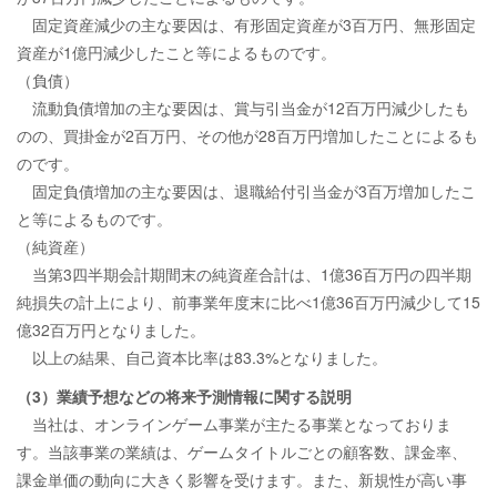
固定資産減少の主な要因は、有形固定資産が3百万円、無形固定
資産が1億円減少したこと等によるものです。
（負債）
流動負債増加の主な要因は、賞与引当金が12百万円減少したも
のの、買掛金が2百万円、その他が28百万円増加したことによるも
のです。
固定負債増加の主な要因は、退職給付引当金が3百万増加したこ
と等によるものです。
（純資産）
当第3四半期会計期間末の純資産合計は、1億36百万円の四半期
純損失の計上により、前事業年度末に比べ1億36百万円減少して15
億32百万円となりました。
以上の結果、自己資本比率は83.3%となりました。
（3）業績予想などの将来予測情報に関する説明
当社は、オンラインゲーム事業が主たる事業となっておりま
す。当該事業の業績は、ゲームタイトルごとの顧客数、課金率、
課金単価の動向に大きく影響を受けます。また、新規性が高い事