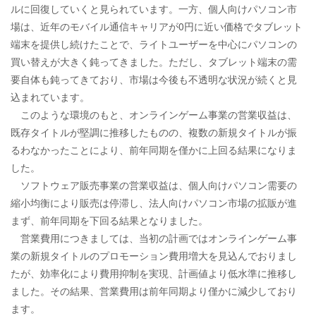
ルに回復していくと見られています。一方、個人向けパソコン市
場は、近年のモバイル通信キャリアが0円に近い価格でタブレット
端末を提供し続けたことで、ライトユーザーを中心にパソコンの
買い替えが大きく鈍ってきました。ただし、タブレット端末の需
要自体も鈍ってきており、市場は今後も不透明な状況が続くと見
込まれています。
このような環境のもと、オンラインゲーム事業の営業収益は、
既存タイトルが堅調に推移したものの、複数の新規タイトルが振
るわなかったことにより、前年同期を僅かに上回る結果になりま
した。
ソフトウェア販売事業の営業収益は、個人向けパソコン需要の
縮小均衡により販売は停滞し、法人向けパソコン市場の拡販が進
まず、前年同期を下回る結果となりました。
営業費用につきましては、当初の計画ではオンラインゲーム事
業の新規タイトルのプロモーション費用増大を見込んでおりまし
たが、効率化により費用抑制を実現、計画値より低水準に推移し
ました。その結果、営業費用は前年同期より僅かに減少しており
ます。