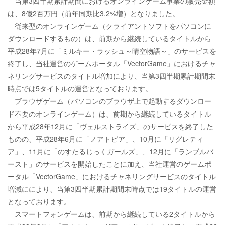
当第3四半期累計期間におけるオンラインゲーム事業の販売金額
は、8億2百万円（前年同期比3.2%増）となりました。
従来型のオンラインゲーム（クライアントソフトをパソコンに
ダウンロードするもの）は、前期から継続しているタイトルから
平成28年7月に「ミルキー・ラッシュ～晴空物語～」のサービスを
終了し、当社運営のゲームポータル「VectorGame」におけるチャ
ネリングサービスのタイトル増加により、当第3四半期累計期間末
時点では5タイトルの運営となっております。
ブラウザゲーム（パソコンのブラウザ上で起動するダウンロー
ド不要のオンラインゲーム）は、前期から継続しているタイトル
から平成28年12月に「ヴェルストライズ」のサービスを終了した
ものの、平成28年6月に「ノアトピア」、10月に「リグレティ
ア」、11月に「のすたるじっくガールズ」、12月に「ランブルバ
ースト」のサービスを開始したことに加え、当社運営のゲームポ
ータル「VectorGame」におけるチャネリングサービスのタイトル
増減ににより、当第3四半期累計期間末時点では19タイトルの運営
となっております。
スマートフォンゲームは、前期から継続している2タイトルから