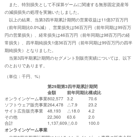
また、特別損失として不採算ゲームに関連する無形固定資産等
の減損損失の処理を実施いたしました。
以上の結果、当第3四半期累計期間の営業収益は11億37百万円
（前年同期比0.0%減）、営業損失は56百万円（前年同期は99百万
円の営業損失）、経常損失は46百万円（前年同期は98百万円の経
常損失）、四半期純損失1億36百万円（前年同期は99百万円の四半
期純損失）となりました。
当第3四半期累計期間のセグメント別販売実績については、以下
のとおりであります。
（単位：千円、%）
第29期第3四半期累計期間
金額
前年同期比
構成比
オンラインゲーム事業
802,577
3.2
70.6
ソフトウェア販売事業
264,478
△7.9
23.2
サイト広告販売事業
48,193
△18.0
4.2
その他
22,360
63.6
2.0
合計
1,137,609
△0.0
100.0
オンラインゲーム事業