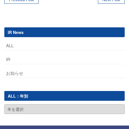
Post
navigation
IR News
ALL
IR
お知らせ
ALL：年別