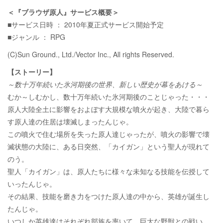
＜『ブラウザ原人』サービス概要＞
■サービス日時 ： 2010年夏正式サービス開始予定
■ジャンル ： RPG
(C)Sun Ground., Ltd./Vector Inc., All rights Reserved.
【ストーリー】
～数十万年続いた氷河期後の世界、新しい歴史が幕をあける～
むか～しむかし、数十万年続いた氷河期後のことじゃった・・・
原人大陸全土に影響をおよぼす大規模な噴火が起き、大陸で暮ら
す原人達の住居は壊滅しまったんじゃ。
この噴火で住む場所を失った原人達じゃったが、噴火の影響で壊
滅状態の大陸に、ある日突然、「カイガン」という聖人が現れて
のう。
聖人「カイガン」は、原人たちに様々な未知なる技能を伝授して
いったんじゃ。
その結果、技能を磨き力をつけた原人達の中から、英雄が誕生し
たんじゃ。
いつしか英雄達はそれぞれ部族を率いて、巨大な野獣との戦い