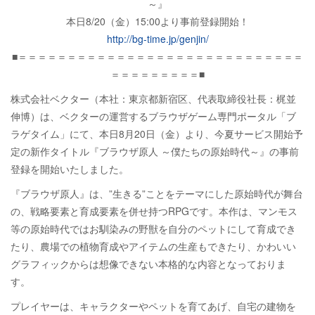
～』
本日8/20（金）15:00より事前登録開始！
http://bg-time.jp/genjin/
■＝＝＝＝＝＝＝＝＝＝＝＝＝＝＝＝＝＝＝＝＝＝＝＝＝＝＝＝＝
＝＝＝＝＝＝＝＝＝■
株式会社ベクター（本社：東京都新宿区、代表取締役社長：梶並
伸博）は、ベクターの運営するブラウザゲーム専門ポータル「ブ
ラゲタイム」にて、本日8月20日（金）より、今夏サービス開始予
定の新作タイトル『ブラウザ原人 ～僕たちの原始時代～』の事前
登録を開始いたしました。
『ブラウザ原人』は、”生きる”ことをテーマにした原始時代が舞台
の、戦略要素と育成要素を併せ持つRPGです。本作は、マンモス
等の原始時代ではお馴染みの野獣を自分のペットにして育成でき
たり、農場での植物育成やアイテムの生産もできたり、かわいい
グラフィックからは想像できない本格的な内容となっておりま
す。
プレイヤーは、キャラクターやペットを育てあげ、自宅の建物を