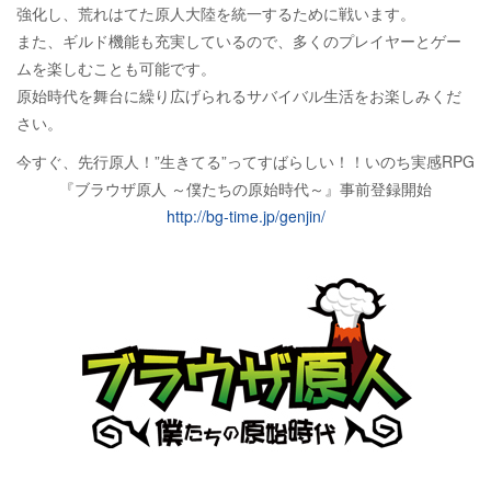
強化し、荒れはてた原人大陸を統一するために戦います。
また、ギルド機能も充実しているので、多くのプレイヤーとゲー
ムを楽しむことも可能です。
原始時代を舞台に繰り広げられるサバイバル生活をお楽しみくだ
さい。
今すぐ、先行原人！”生きてる”ってすばらしい！！いのち実感RPG
『ブラウザ原人 ～僕たちの原始時代～』事前登録開始
http://bg-time.jp/genjin/