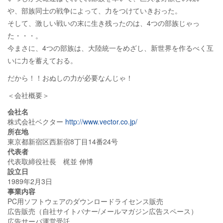
や、部族同士の戦争によって、力をつけていきおった。
そして、激しい戦いの末に生き残ったのは、4つの部族じゃっ
た・・・。
今まさに、4つの部族は、大陸統一をめざし、新世界を作るべく互
いに力を蓄えておる。
だから！！おぬしの力が必要なんじゃ！
＜会社概要＞
会社名
株式会社ベクター
http://www.vector.co.jp/
所在地
東京都新宿区西新宿8丁目14番24号
代表者
代表取締役社長 梶並 伸博
設立日
1989年2月3日
事業内容
PC用ソフトウェアのダウンロードライセンス販売
広告販売（自社サイトバナー/メールマガジン広告スペース）
広告サーバ運営受託